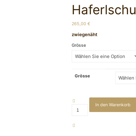
Haferlsch
265,00
€
zwiegenäht
Grösse
Grösse
In den Warenkorb
Haferlschuh
Menge