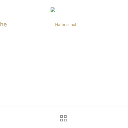
uhe
Shop
Startseite
Shop
Neue Modelle
Haferlschuh